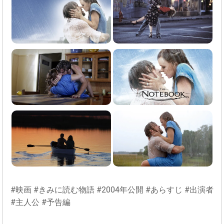
#映画 #きみに読む物語 #2004年公開 #あらすじ #出演者
#主人公 #予告編